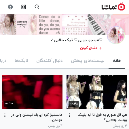
♡مینجو جویی♡ تیک طلایی✓
دنبال کردن
خانه
لیست‌های پخش
دنبال کنندگان
لایک‌ها
دربا
۰۰:۲۰
۰۰:۴۸
هی قل هنوزم به قول تا ابد بلینک
مانستیزا کره ای بلد نیستن ولی در
بودنت وفاداری؟
خواندن...
۳ روز پیش
۳ روز پیش