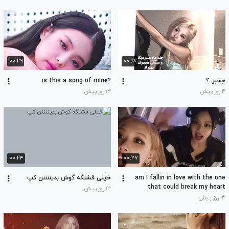
۰۰:۲۹
۰۰:۱۸
چخبر..؟
?is this a song of mine
۳ روز پیش
۱۳ روز پیش
۰۰:۲۴
۰۰:۲۷
am I fallin in love with the one
خیلی قشنگه گوش بدیننننن کپ
that could break my heart
۱۳ روز پیش
۱۳ روز پیش