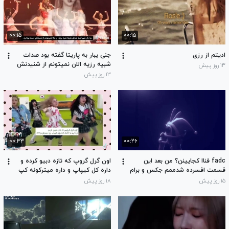
۰۰:۱۵
۰۰:۱۵
ادیتم از رزی
جنی یبار به پاریتا گفته بود صدات
شبیه رزیه الان نمیتونم از شنیدنش
۱۳ روز پیش
دست بردارم
۱۳ روز پیش
۰۰:۳۳
۰۰:۲۶
fadc فناا کجایینن؟ من بعد این
اون گرل گروپ که تازه دبیو کرده و
قسمت افسرده شدممم جکس و برام
داره کل کیپاپ و داره میترکونه کپ
زنده کنینننن کپ
۱۵ روز پیش
۱۸ روز پیش