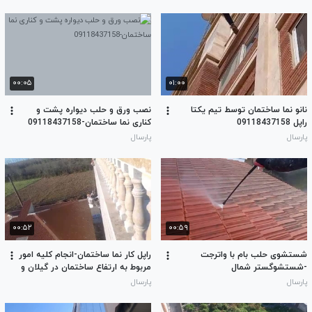
۰۰:۰۵
۰۱:۰۰
نانو نما ساختمان توسط تیم یکتا
نصب ورق و حلب دیواره پشت و
راپل 09118437158
کناری نما ساختمان-09118437158
پارسال
پارسال
۰۰:۵۲
۰۰:۵۹
شستشوی حلب بام با واترجت
راپل کار نما ساختمان-انجام کلیه امور
-شستشوگستر شمال
مربوط به ارتفاع ساختمان در گیلان و
مازندران 09118437158
پارسال
پارسال