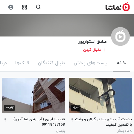
صادق استوارپور
دنبال کردن
خانه
لیست‌های پخش
دنبال کنندگان
لایک‌ها
دربا
۰۰:۴۲
۰۱:۰۰
خدمات آب بندی نما در گیلان و رشت
نانو نما آجری (آب بندی نما آجری)
با تضمین کیفیت
09118437158
۸ ماه پیش
پارسال