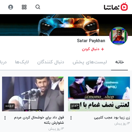
Satar Paykhan
دنبال کردن
خانه
لیست‌های پخش
دنبال کنندگان
لایک‌ها
دربا
۰۰:۵۷
۰۱:۲۳
زن زیبا بود عجب کلیپی
قول داد برای خوشحال کردن مردم
شلوارش بکنه
۱۳ روز پیش
۱۳ روز پیش