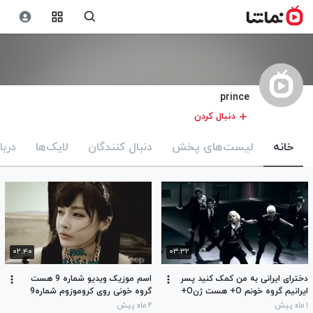
prince
دنبال کردن
خانه
لیست‌های پخش
دنبال کنندگان
لایک‌ها
دربا
۰۲:۴۰
۰۳:۳۲
دخترای ایرانی به من کمک کنید پسر
اسم موزیک ویدیو شماره 9 هست
ایرانیم گروه خونم O+ هست ژنO+
گروه خونی روی کروموزوم شماره9
و ژن O- دارم تولید مثل نکنم ژنهای
هست من پسرم گروه خونم O+
۱ ماه پیش
۲ ماه پیش