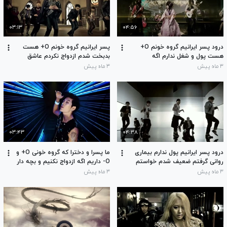
۰۳:۱۳
۰۴:۵۶
درود پسر ایرانیم گروه خونم O+
پسر ایرانیم گروه خونم O+ هست
هست پول و شغل ندارم اگه
بدبخت شدم ازدواج نکردم عاشق
خودکشی کنم ادمکشها خوشحال
دخترها و پسرای O+ و O- شدم فقط
۳ ماه پیش
۳ ماه پیش
میشند نوشتند قدیمیترین ادم O
O+ و O- میتوانند بهم خون اهدا کنند
بوده
۰۳:۴۳
۰۴:۳۸
درود پسر ایرانیم پول ندارم بیماری
ما پسرا و دخترا که گروه خونی O+ و
روانی گرفتم ضعیف شدم خواستم
O- داریم اگه ازدواج نکنیم و بچه دار
خبرتان کنم اگه ازدواج نکنیم و بچه
نشیم گروههای خونیمون منقرض
۳ ماه پیش
۳ ماه پیش
دار نشیم گروه خونمون منقرض
میشند بیاید با من ازدواج کنید
میشه