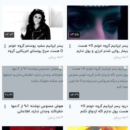
O+ وO- گروه خونم منقرض میشند
هست فقط O+ وO- میتوانند به من
خون اهدا کنند
۰۲:۰۳
۰۳:۵۵
پسر ایرانیم گروه خونم O+ هست
پسر ایرانیم سفید پوستم گروه خونم
بیمار روانی شدم انرژی و پول ندارم
O هست سرخ پوستای امریکایی گروه
یه دختر بیاد باهام ازدواج کنه 20
خونشون O هست مزاحمشون
۲ ماه پیش
۲ ماه پیش
میلیون ایرانی بیمار روانی شدند
نمیشم
۲۰:۳۱
۰۴:۳۹
درود پسر ایرانیم گروه خونم O+
هوش مصنوعی نوشته 1% از آدمها
هست پول ندارم اگه ازدواج نکنم
خطرناکند وجدان ندارند اطلاعاتی
گروه خونم منقرض میشه و دیگه
نداریم احمقها هم ممکنه خطرناک
۲ ماه پیش
۳ ماه پیش
هیچکس نمیتونه به O ها خون اهدا
باشند
کنه