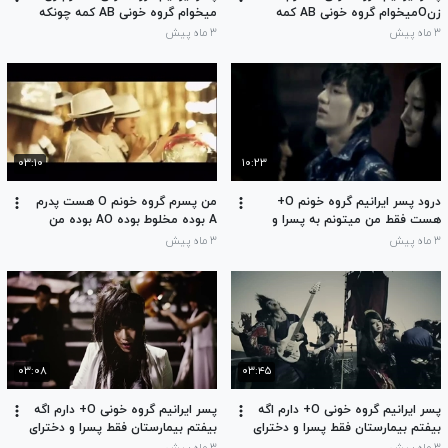
زنOمیخوام گروه خونی AB کمه
میخوام گروه خونی AB کمه چونکه
چونکه 80% آدمایی که گروه خونی A
80% آدمایی که گروه خونی A دارند
۳ ماه پیش
۳ ماه پیش
دارند AO هستند گروه B هم
AO هستند گروه B هم همینطورBO
همینطورBO هستند
هستند
۰۳:۱۰
۱۰:۲۳
درود پسر ایرانیم گروه خونم O+
من پسرم گروه خونم O هست پدرم
هست فقط من میتونم به پسرا و
A بوده مخلوط بوده AO بوده من
دخترا O+خون اهدا کنم مشکل روانی
دوست دارم با O ازدواج کنم بچه هام
۳ ماه پیش
۳ ماه پیش
پیدا کردم انرژیم از دست دادم پول
فقط O میشند
ندارم
۰۳:۰۸
۰۳:۴۵
پسر ایرانیم گروه خونی O+ دارم اگه
پسر ایرانیم گروه خونی O+ دارم اگه
بیفتم بیمارستان فقط پسرا و دخترای
بیفتم بیمارستان فقط پسرا و دخترای
O+ و O- میتوانند بهم خون اهدا کنند
O+ و O- میتوانند بهم خون اهدا کنند