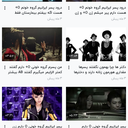
درود پسر ایرانیم گروه خونم O+
درود پسر ایرانیم گروه خونم O+
هست دارم پیر میشم ژن O+ و ژن
هست اگه بیفتم بیمارستان فقط
O- دارم پول ندارم هنوز زن نگرفتم
پسرا و دخترای O+ وO- میتونند بهم
۳ ماه پیش
۳ ماه پیش
لطفا گروه خونی منو منقرض نکنید
خون اهدا کنند بهشون علاقه مند
شدم
۰۳:۵۷
۰۴:۰۴
دکتر ها چرا بهمون نگفتند پسرها
من پسرم گروه خونی O+ دارم گفتند
مقداری هورمون زنانه دارند و دخترها
کمتر الزایمر میگیرم گفتند AB بیشتر
مقداری هورمون مردانه دارند
الزایمر میگیره من پول ندارم بیمار
۳ ماه پیش
۳ ماه پیش
روانی شدم زن -Oیا O+میخوام
۰۳:۳۱
۰۵:۲۳
پسر ایرانیم گروه خونی O دارم
پسر ایرانیم گروه خونی O دارم زن