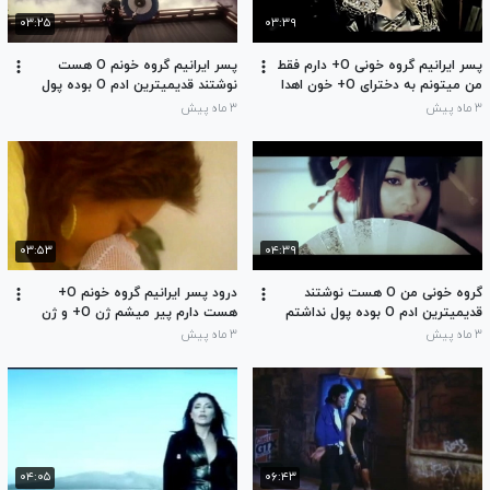
۰۳:۲۵
۰۳:۳۹
پسر ایرانیم گروه خونی O+ دارم فقط
پسر ایرانیم گروه خونم O هست
من میتونم به دخترای O+ خون اهدا
نوشتند قدیمیترین ادم O بوده پول
کنم دخترای O+ و O- غیرتی نمیشند
نداشتم زن نگرفتم در حال انقراضم
۳ ماه پیش
۳ ماه پیش
بیان باهام ازدواج کنند
بای بای
۰۳:۵۳
۰۴:۳۹
گروه خونی من O هست نوشتند
درود پسر ایرانیم گروه خونم O+
قدیمیترین ادم O بوده پول نداشتم
هست دارم پیر میشم ژن O+ و ژن
زن نگرفتم در حال انقراضم بای بای
O- دارم پول ندارم هنوز زن نگرفتم
۳ ماه پیش
۳ ماه پیش
لطفا گروه خونی منو منقرض نکنید
۰۴:۰۵
۰۶:۴۳