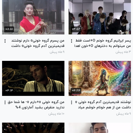
میشند
۰۸:۵۱
۰۴:۵۲
پسر ایرانیم گروه خونم O+است فقط
من پسرم گروه خونیo دارم نوشتند
من میتوانم به دخترهای O+خون اهدا
قدیمیترین آدم گروه خونیo داشت
کنم و از مرگ نجاتشون بدم دخترای
من پول ندارم باید تولید مثل کنم یه
۳ ماه پیش
۹ ماه پیش
O+ وO- بیاید با من ازدواج کنید
دختری بیاد منو بگیره
۰۴:۱۴
۰۴:۲۴
نوشتند قدیمیترین آدم گروه خونی o
من گروه خونی o+دارم o- ها شما حق
داشت من از هم خونام خوشم میاد
ندارید منقرض بشید آمارتون 4%
چون حالمو نمیگیرند
شده
۹ ماه پیش
۱۰ ماه پیش