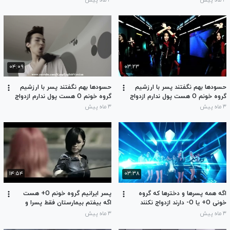
۳ ماه پیش
۳ ماه پیش
بهشون علاقه مند شدم
بهشون علاقه مند شدم
۰۴:۰۹
۰۳:۲۳
حسودها بهم نگفتند پسر با ارزشیم
حسودها بهم نگفتند پسر با ارزشیم
گروه خونم O هست پول ندارم ازدواج
گروه خونم O هست پول ندارم ازدواج
نکردم فقط من میتونم به ادمایی که
نکردم فقط من میتونم به ادمایی که
۳ ماه پیش
۳ ماه پیش
گروه خونشون O هست خون اهدا
گروه خونشون O هست خون اهدا
کنم
کنم
۱۴:۵۴
۰۳:۳۸
اگه همه پسرها و دخترها که گروه
پسر ایرانیم گروه خونم O+ هست
خونی O+ یا O- دارند ازدواج نکنند
اگه بیفتم بیمارستان فقط پسرا و
بچه نیارند گروه خونی O منقرض
دخترای O+ وO- میتونند به من خون
۳ ماه پیش
۳ ماه پیش
میشه منفی یا مثبت هم منقرض
اهدا کنند از مرگ نجاتم بدند