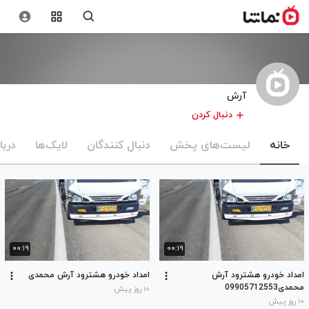
آرش
دنبال کردن
خانه
لیست‌های پخش
دنبال کنندگان
لایک‌ها
دربا
۰۰:۱۹
۰۰:۱۹
امداد خودرو هشترود آرش
امداد خودرو هشترود آرش محمدی
محمدی09905712553
۱۰ روز پیش
۱۰ روز پیش