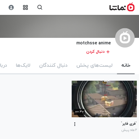
motchsse anime
دنبال کردن
خانه
لیست‌های پخش
دنبال کنندگان
لایک‌ها
دربا
۰۰:۴۰
`فری فایر`
۲ ماه پیش