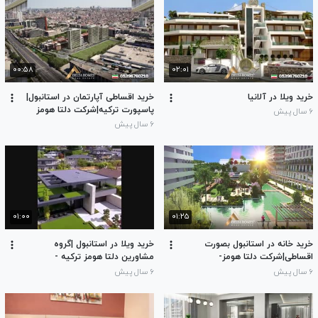
۰۰:۵۸
۰۲:۰۱
خرید ویلا در آلانیا
خرید اقساطی آپارتمان در استانبول|
پاسپورت ترکیه|شرکت دلتا هومز
۶ سال پیش
ترکیه|تماس 00905396760710
۶ سال پیش
۰۱:۰۰
۰۱:۲۵
خرید خانه در استانبول بصورت
خرید ویلا در استانبول |گروه
اقساطی|شرکت دلتا هومز-
مشاورین دلتا هومز ترکیه -
00905396760710
00905396760710
۶ سال پیش
۶ سال پیش