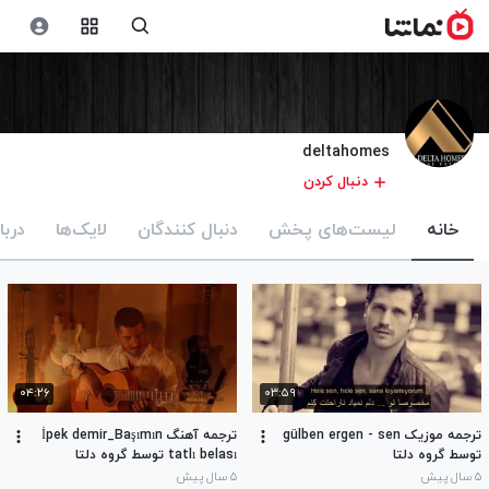
deltahomes
دنبال کردن
خانه
لیست‌های پخش
دنبال کنندگان
لایک‌ها
دربا
۰۴:۲۶
۰۳:۵۹
ترجمه موزیک gülben ergen - sen
ترجمه آهنگ İpek demir_Başımın
توسط گروه دلتا
tatlı belası توسط گروه دلتا
۵ سال پیش
۵ سال پیش