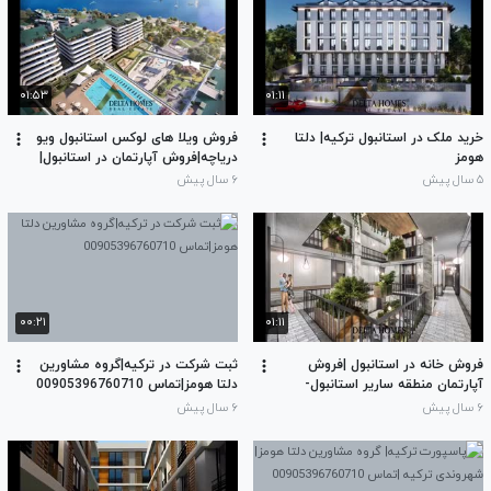
۰۱:۵۳
۰۱:۱۱
خرید ملک در استانبول ترکیه| دلتا
فروش ویلا های لوکس استانبول ویو
هومز
دریاچه|فروش آپارتمان در استانبول|
شرکت رسمی دلتا هومز استانبول
۵ سال پیش
۶ سال پیش
۰۰:۲۱
۰۱:۱۱
فروش خانه در استانبول |فروش
ثبت شرکت در ترکیه|گروه مشاورین
آپارتمان منطقه ساریر استانبول-
دلتا هومز|تماس 00905396760710
009053967607100|شرکت دلتا
۶ سال پیش
۶ سال پیش
هومز ترکیه