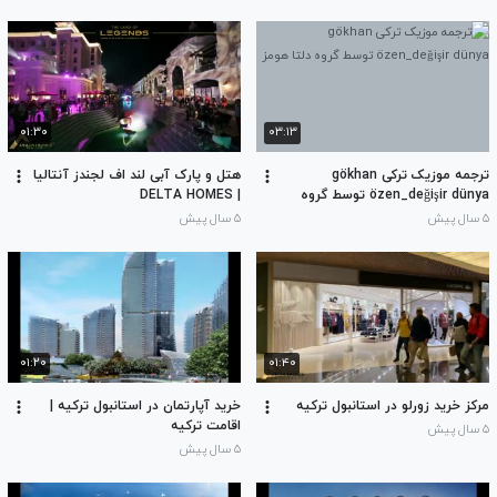
۰۱:۳۰
۰۳:۱۳
ترجمه موزیک ترکى gökhan
هتل و پارک آبی لند اف لجندز آنتالیا
özen_değişir dünya توسط گروه
| DELTA HOMES
دلتا هومز
۵ سال پیش
۵ سال پیش
۰۱:۲۰
۰۱:۴۰
مرکز خرید زورلو در استانبول ترکیه
خرید آپارتمان در استانبول ترکیه |
اقامت ترکیه
۵ سال پیش
۵ سال پیش