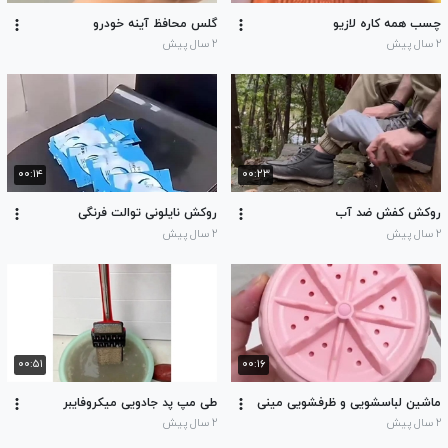
چسب همه کاره لازیو
گلس محافظ آینه خودرو
۲ سال پیش
۲ سال پیش
۰۰:۱۴
۰۰:۲۳
روکش کفش ضد آب
روکش نایلونی توالت فرنگی
۲ سال پیش
۲ سال پیش
۰۰:۵۱
۰۰:۱۶
ماشین لباسشویی و ظرفشویی مینی
طى مپ پد جادویى میکروفایبر
۲ سال پیش
۲ سال پیش