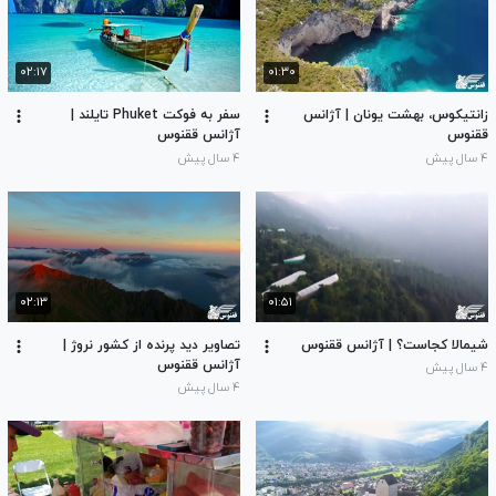
۰۲:۱۷
۰۱:۳۰
زانتیکوس، بهشت یونان | آژانس
سفر به فوکت Phuket تایلند |
ققنوس
آژانس ققنوس
۴ سال پیش
۴ سال پیش
۰۲:۱۳
۰۱:۵۱
شیمالا کجاست؟ | آژانس ققنوس
تصاویر دید پرنده از کشور نروژ |
آژانس ققنوس
۴ سال پیش
۴ سال پیش