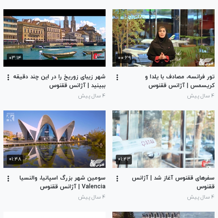
۰۳:۱۴
۰۰:۲۹
تور فرانسه، مصادف با یلدا و
شهر زیبای زوریخ را در این چند دقیقه
کریسمس | آژانس ققنوس
ببینید | آژانس ققنوس
۴ سال پیش
۴ سال پیش
۰۱:۴۸
۰۱:۴۳
سفرهای ققنوس آغاز شد | آژانس
سومین شهر بزرگ اسپانیا، والنسیا
ققنوس
Valencia | آژانس ققنوس
۴ سال پیش
۴ سال پیش