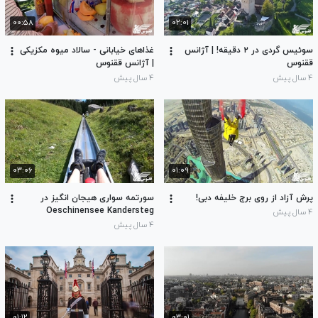
۰۰:۵۸
۰۲:۰۱
سوئیس گردی در ۲ دقیقه! | آژانس
غذاهای خیابانی - سالاد میوه مکزیکی
ققنوس
| آژانس ققنوس
۴ سال پیش
۴ سال پیش
۰۳:۰۶
۰۱:۰۹
پرش آزاد از روی برج خلیفه دبی!
سورتمه سواری هیجان انگیز در
Oeschinensee Kandersteg
۴ سال پیش
سوئیس
۴ سال پیش
۰۱:۱۲
۰۳:۰۱