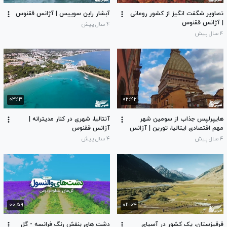
تصاویر شگفت انگیز از کشور رومانی
آبشار راین سوییس | آژانس ققنوس
| آژانس ققنوس
۴ سال پیش
۴ سال پیش
۰۳:۱۳
۰۲:۴۲
هایپرلپس جذاب از سومین شهر
آنتالیا، شهری در کنار مدیترانه |
مهم اقتصادی ایتالیا، تورین | آژانس
آژانس ققنوس
ققنوس
۴ سال پیش
۴ سال پیش
۰۰:۵۹
۰۲:۰۴
قرقیزستان، یک کشور در آسیای
دشت های بنفش رنگ فرانسه - گل