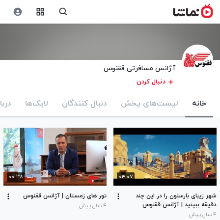
آژانس مسافرتی ققنوس
دنبال کردن
خانه
لیست‌های پخش
دنبال کنندگان
لایک‌ها
دربا
۰۰:۳۸
۰۴:۰۷
شهر زیبای بارسلون را در این چند
تور های زمستان |‌ آژانس ققنوس
دقیقه ببینید | آژانس ققنوس
۴ سال پیش
۴ سال پیش