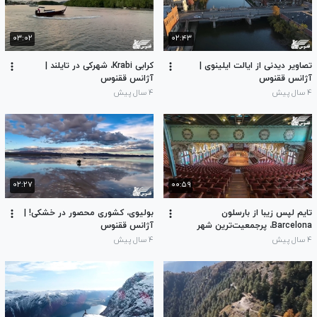
۰۳:۰۲
۰۲:۴۳
تصاویر دیدنی از ایالت ایلینوی |
کرابی Krabi، شهرکی در تایلند |
آژانس ققنوس
آژانس ققنوس
۴ سال پیش
۴ سال پیش
۰۲:۲۷
۰۰:۵۹
تایم لپس زیبا از بارسلون
بولیوی، کشوری محصور در خشکی! |
Barcelona، پرجمعیت‌ترین شهر
آژانس ققنوس
اسپانیا | آژانس ققنوس
۴ سال پیش
۴ سال پیش