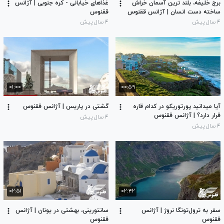
برج خلیفه، بلند ترین آسمان خراش
غذاهای خیابانی - کره جنوبی | آژانس
ساخته دست انسان | آژانس ققنوس
ققنوس
۴ سال پیش
۴ سال پیش
۰۱:۰۰
۰۰:۵۹
آیا میدانید پورتوریکو در کدام قاره
گشتی در پاریس | آژانس ققنوس
قرار دارد؟ | آژانس ققنوس
۴ سال پیش
۴ سال پیش
۰۲:۵۱
۰۲:۴۲
سفر به ترول‌تونگا نروژ | آژانس
سانتورینی، بهشتی در یونان | آژانس
ققنوس
ققنوس