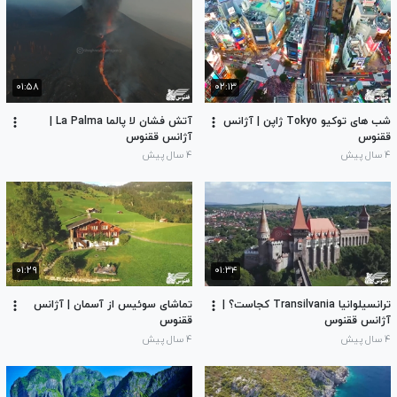
۰۱:۵۸
۰۲:۱۳
شب های توکیو Tokyo ژاپن | آژانس
آتش فشان لا پالما La Palma |
ققنوس
آژانس ققنوس
۴ سال پیش
۴ سال پیش
۰۱:۲۹
۰۱:۳۴
ترانسیلوانیا Transilvania کجاست؟ |
تماشای سوئیس از آسمان | آژانس
آژانس ققنوس
ققنوس
۴ سال پیش
۴ سال پیش