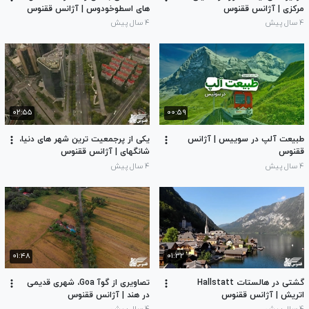
مرکزی | آژانس ققنوس
های اسطوخودوس | آژانس ققنوس
۴ سال پیش
۴ سال پیش
۰۲:۵۵
۰۰:۵۹
طبیعت آلپ در سوییس | آژانس
یکی از پرجمعیت ترین شهر های دنیا،
ققنوس
شانگهای | آژانس ققنوس
۴ سال پیش
۴ سال پیش
۰۱:۴۸
۰۱:۳۲
گشتی در هالستات Hallstatt
تصاویری از گوآ Goa، شهری قدیمی
اتریش | آژانس ققنوس
در هند | آژانس ققنوس