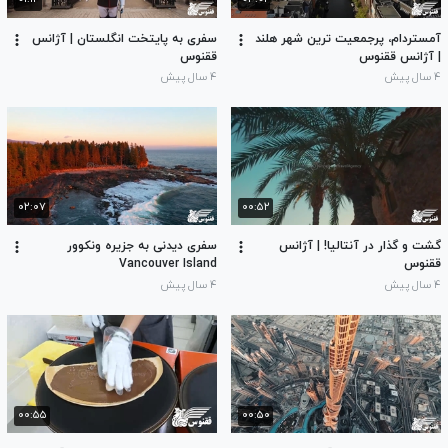
آمستردام، پرجمعیت ترین شهر هلند
سفری به پایتخت انگلستان | آژانس
| آژانس ققنوس
ققنوس
۴ سال پیش
۴ سال پیش
۰۲:۰۷
۰۰:۵۲
گشت و گذار در آنتالیا! | آژانس
سفری دیدنی به جزیره ونکوور
ققنوس
Vancouver Island
۴ سال پیش
۴ سال پیش
۰۰:۵۵
۰۰:۵۰