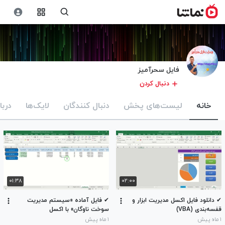
فایل سحرآمیز
دنبال کردن
خانه
لیست‌های پخش
دنبال کنندگان
لایک‌ها
دربا
۰۱:۳۸
۰۲:۰۰
✔ دانلود فایل اکسل مدیریت ابزار و
✔ فایل آماده «سیستم مدیریت
قفسه‌بندی (VBA)
سوخت ناوگان» با اکسل
۱ ماه پیش
۱ ماه پیش