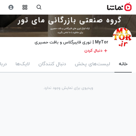
MyTor | توری فایبرگلاس و بافت حصیری
دنبال کردن
خانه
لیست‌های پخش
دنبال کنندگان
لایک‌ها
دربا
ویدیوی برای نمایش وجود ندارد.