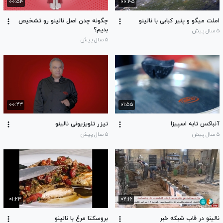
۰۰:۵۴
۰۰:۴۵
املت میگو و پنیر کبابی با نالینو
چگونه چدن اصل نالینو رو تشخیص
بدیم؟
۵ سال پیش
۵ سال پیش
۰۰:۲۳
۰۱:۵۵
آنباکس تابه اسپیزا
تیزر تلویزیونی نالینو
۵ سال پیش
۵ سال پیش
۰۱:۲۳
۰۲:۱۶
نالینو در قاب شبکه خبر
بروسکتا مرغ با نالینو