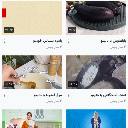
۰۲:۰۶
۰۱:۱۵
باباغنوش با نالینو
بامزه بشناس خودتو
۴ سال پیش
۴ سال پیش
۰۱:۴۵
۰۰:۴۷
املت صبحگاهی با نالینو
مرغ فاهیتا با نالینو
۴ سال پیش
۴ سال پیش