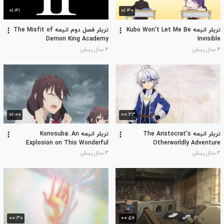
۰۱:۴۱
۰۱:۴۰
تریلر انیمه Kubo Won't Let Me Be
تریلر فصل دوم انیمه The Misfit of
Demon King Academy
Invisible
۳ سال پیش
۳ سال پیش
۰۱:۰۰
۰۰:۲۳
تریلر انیمه The Aristocrat's
تریلر انیمه Konosuba: An
Explosion on This Wonderful
Otherworldly Adventure
World!
۳ سال پیش
۳ سال پیش
۰۰:۳۰
۰۰:۵۶