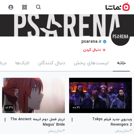
psarena.ir
دنبال کردن
خانه
لیست‌های پخش
دنبال کنندگان
لایک‌ها
دربا
۰۱:۳۹
۰۰:۳۱
ویدیوی جدید فیلم Tokyo
تریلر فصل دوم انیمه The Ancient
Magus' Bride
Revengers 2
۳ سال پیش
۳ سال پیش