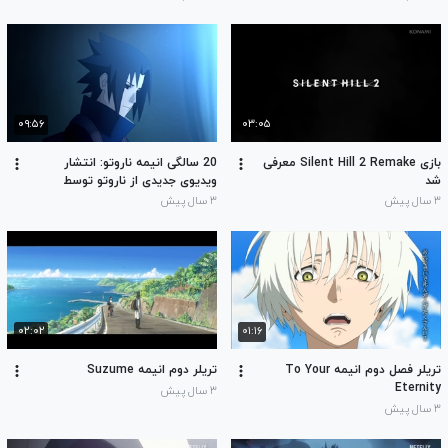
۰۹:۵۶
۰۳:۰۵
بازی Silent Hill 2 Remake معرفی
20 سالگی انیمه ناروتو: انتشار
شد
ویدیوی جدیدی از ناروتو توسط
استودیوی Pierrot
۳ سال پیش
۳ سال پیش
۰۲:۰۲
۰۱:۱۶
تریلر فصل دوم انیمه To Your
تریلر دوم انیمه Suzume
Eternity
۳ سال پیش
۳ سال پیش