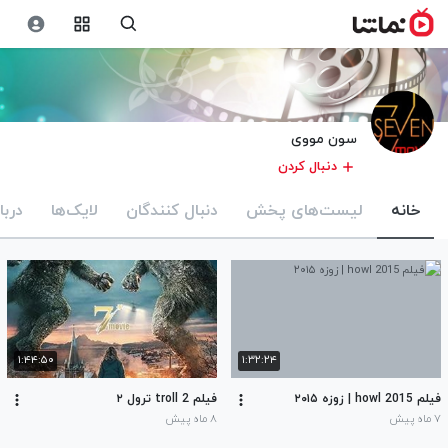
سون مووی
دنبال کردن
خانه
لیست‌های پخش
دنبال کنندگان
لایک‌ها
دربا
۱:۴۴:۵۰
۱:۳۲:۲۴
فیلم howl 2015 | زوزه ۲۰۱۵
فیلم troll 2 ترول ۲
۷ ماه پیش
۸ ماه پیش