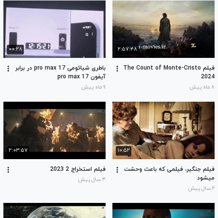
۰۰:۲۸
۲:۵۷:۴۸
فیلم The Count of Monte-Cristo
باطری شیائومی 17 pro max در برابر
2024
آیفون 17 pro max
۸ ماه پیش
۹ ماه پیش
۲:۰۳:۵۷
۱۰:۵۲
فیلم جنگیر، فیلمی که باعث وحشت
فیلم استخراج 2 2023
میشود
۳ سال پیش
۲ سال پیش