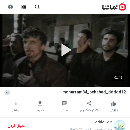
01:49
moharram84_behabad_ddddd12
اشتراک‌گذاری
۰
نظر
دانلود
بیشتر
۱
لایک
dddd12.ir
دنبال کردن
منتشر شده در تاریخ ۱۴۰۱/۰۳/۰۱