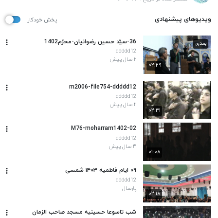
ویدیوهای پیشنهادی
پخش خودکار
36-سیّد حسین رضوانیان-محرّم1402
بعدی
ddddd12
۲ سال پیش
۰۲:۲۹
m2006-file754-ddddd12
ddddd12
۲ سال پیش
۰۲:۳۱
02-M76-moharram1402
ddddd12
۳ سال پیش
۰۱:۰۸
۰۹ ایام فاطمیه ۱۴۰۳ شمسی
ddddd12
پارسال
۰۲:۱۸
شب تاسوعا حسینیه مسجد صاحب الزمان