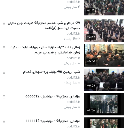
dddd12.ir
۴ سال پیش
۰۱:۲۲
29-عزاداری شب هفتم محرّم98 هیئت جان نثاران
حضرت ابوالفضل(ع)قلعه
dddd12.ir
۰۵:۰۰
۶ سال پیش
زمانی که دکتراسحاق5 سال دربهابادطبابت میکرد-
زمان خداحافظی و قدردانی مردم
dddd12.ir
۰۵:۲۵
۸ سال پیش
شب اربعین 96-بهاباد یزد-شهدای گمنام
dddd12.ir
۸ سال پیش
۰۴:۵۶
عزاداری محرّم96 - بهابادیزد-ddddd12
dddd12.ir
۸ سال پیش
۰۶:۲۰
عزاداری محرّم96 - بهابادیزد-ddddd12
dddd12.ir