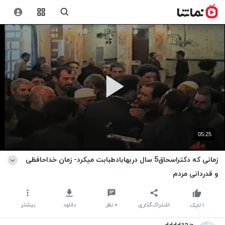
05:25
زمانی که دکتراسحاق5 سال دربهابادطبابت میکرد- زمان خداحافظی
و قدردانی مردم
اشتراک‌گذاری
۰
نظر
دانلود
بیشتر
۱
لایک