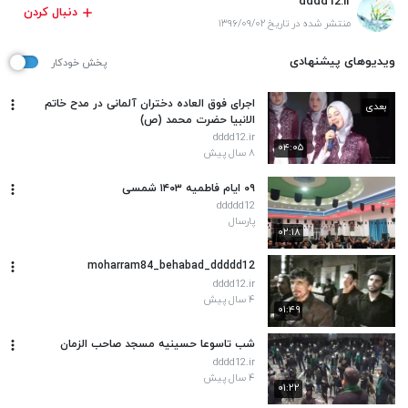
dddd12.ir
دنبال کردن
منتشر شده در تاریخ ۱۳۹۶/۰۹/۰۲
ویدیوهای پیشنهادی
پخش خودکار
اجرای فوق العاده دختران آلمانی در مدح خاتم
بعدی
الانبیا حضرت محمد (ص)
dddd12.ir
۰۴:۰۵
۸ سال پیش
۰۹ ایام فاطمیه ۱۴۰۳ شمسی
ddddd12
پارسال
۰۲:۱۸
moharram84_behabad_ddddd12
dddd12.ir
۴ سال پیش
۰۱:۴۹
شب تاسوعا حسینیه مسجد صاحب الزمان
dddd12.ir
۴ سال پیش
۰۱:۲۲