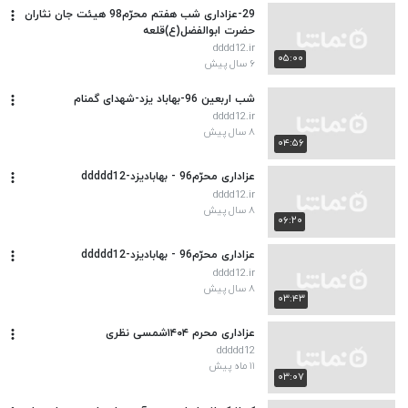
29-عزاداری شب هفتم محرّم98 هیئت جان نثاران
حضرت ابوالفضل(ع)قلعه
dddd12.ir
۰۵:۰۰
۶ سال پیش
شب اربعین 96-بهاباد یزد-شهدای گمنام
dddd12.ir
۸ سال پیش
۰۴:۵۶
عزاداری محرّم96 - بهابادیزد-ddddd12
dddd12.ir
۸ سال پیش
۰۶:۲۰
عزاداری محرّم96 - بهابادیزد-ddddd12
dddd12.ir
۸ سال پیش
۰۳:۴۳
عزاداری محرم ۱۴۰۴شمسی نظری
ddddd12
۱۱ ماه پیش
۰۳:۰۷