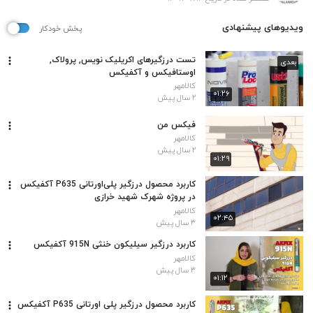
ویدیوهای پیشنهادی
پخش خودکار
تست درزگیرهای اکریلیک نویس, پرولاک,
بعدی
اوستافیکس و آکفیکس
کالامهر
۰۱:۲۶
۲ سال پیش
فیکس من
کالامهر
۲ سال پیش
۰۱:۲۹
کاربرد محصول درزگیر پلی‌اورتانی P635 آکفیکس
در پروژه شهرک شهید خرازی
کالامهر
۰۲:۴۵
۳ سال پیش
کاربرد درزگیر سیلیکون خنثی 915N آکفیکس
کالامهر
۳ سال پیش
۰۱:۱۲
کاربرد محصول درزگیر پلی اورتانی P635 آکفیکس