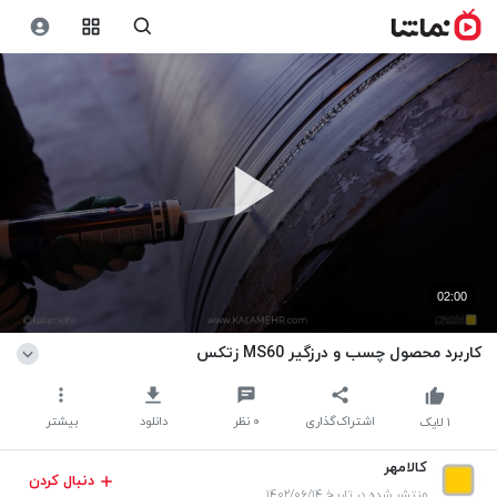
02:00
کاربرد محصول چسب و درزگیر MS60 زتکس
اشتراک‌گذاری
۰
نظر
دانلود
بیشتر
۱
لایک
کالامهر
دنبال کردن
منتشر شده در تاریخ ۱۴۰۲/۰۶/۱۴