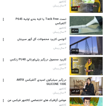
کالامهر
۳ سال پیش
۰۱:۱۲
تست Tack Free یا لایه بندی اولیه P645
آکفیکس
کالامهر
۰۱:۰۰
۳ سال پیش
آنونس کاربرد محصولات گل گهر سیرجان
کالامهر
۲ سال پیش
۰۶:۱۵
کاربرد محصول درزگیر پلی‌اورتانی PU40 زتکس
کالامهر
۳ سال پیش
۰۱:۰۵
درزگیر سیلیکون اسیدی آکفیکس AKFIX
SILICONE 100E
کالامهر
۰۴:۵۳
۴ سال پیش
موشن گرافیک های اختصاصی کالامهر فیکس من
کالامهر