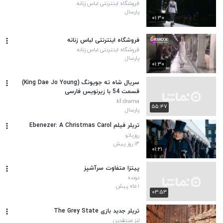
فروشگاه اینترنتی لباس زنانه
پارسال
۰۱:۳۰
فروشگاه اینترنتی لباس زنانه
فروشگاه اینترنتی لباس زنانه
پارسال
۰۱:۳۰
سریال شاه ته جویونگ (King Dae Jo Young)
قسمت 54 با زیرنویس فارسی
kf.drama
۵۵:۴۷
پارسال
تریلر فیلم Ebenezer: A Christmas Carol
روزیاتو
۱۳ روز پیش
۰۱:۲۱
پیتزا متفاوت سرآشپز
دونده
۱ ماه پیش
۰۳:۵۳
تریلر جدید بازی The Grey State
لنز منتقدین