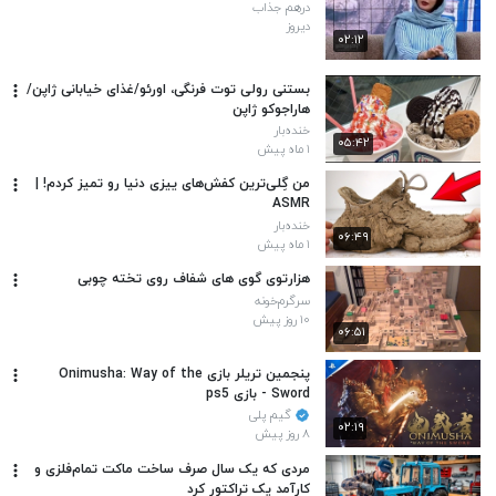
درهم جذاب
دیروز
۰۲:۱۲
بستنی رولی توت فرنگی، اورئو/غذای خیابانی ژاپن/
هاراجوکو ژاپن
خنده‌بار
۰۵:۴۲
۱ ماه پیش
من گِلی‌ترین کفش‌های ییزی دنیا رو تمیز کردم! |
ASMR
خنده‌بار
۰۶:۴۹
۱ ماه پیش
هزارتوی گوی های شفاف روی تخته چوبی
سرگرم‌خونه
۱۰ روز پیش
۰۶:۵۱
پنجمین تریلر بازی Onimusha: Way of the
Sword - بازی ps5
گیم پلی
۰۲:۱۹
۸ روز پیش
مردی که یک سال صرف ساخت ماکت تمام‌فلزی و
کارآمد یک تراکتور کرد