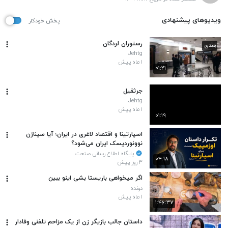
ویدیوهای پیشنهادی
پخش خودکار
رستوران لردگان
بعدی
Jehtg
۱ ماه پیش
۰۱:۲۱
جرثقیل
Jehtg
۱ ماه پیش
۰۱:۱۹
اسپارتینا و اقتصاد لاغری در ایران؛ آیا سیناژن
نوونوردیسک ایران می‌شود؟
پایگاه اطلاع رسانی صنعت
۰۴:۱۸
۳ روز پیش
اگر میخواهی باریستا بشی اینو ببین
دونده
۱ ماه پیش
۱:۴۶:۳۷
داستان جالب بازیگر زن از یک مزاحم تلفنی وفادار