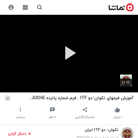
11:45
آموزش فرمهای تکوان-دو ITF . فرم شماره پانزده JUCHE .
اشتراک‌گذاری
۰
نظر
بیشتر
۱
لایک
تکوان- دو ITF ایران
دنبال کردن
منتشر شده در تاریخ ۱۳۹۶/۱۱/۲۱