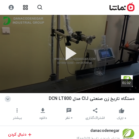
01:02
دستگاه تاریخ زن صنعتی CIJ مدل DCN LT800
اشتراک‌گذاری
۰
نظر
دانلود
بیشتر
۰
لایک
danacodenegar
دنبال کردن
منتشر شده در تاریخ ۱۴۰۰/۱۱/۱۹