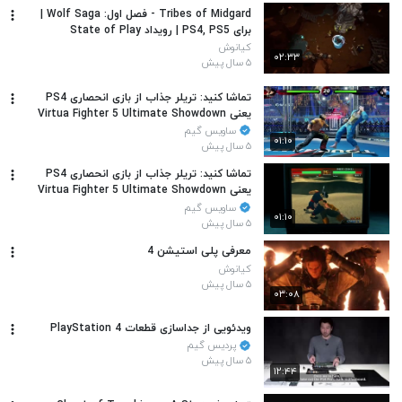
Tribes of Midgard - فصل اول: Wolf Saga |
برای PS4, PS5 | رویداد State of Play
کیانوش
۰۲:۳۳
۵ سال پیش
تماشا کنید: تریلر جذاب از بازی انحصاری PS4
یعنی Virtua Fighter 5 Ultimate Showdown
ساویس گیم
۰۱:۱۰
۵ سال پیش
تماشا کنید: تریلر جذاب از بازی انحصاری PS4
یعنی Virtua Fighter 5 Ultimate Showdown
ساویس گیم
۰۱:۱۰
۵ سال پیش
معرفی پلی استیشن 4
کیانوش
۵ سال پیش
۰۳:۰۸
ویدئویی از جداسازی قطعات PlayStation 4
پردیس گیم
۵ سال پیش
۱۲:۴۴