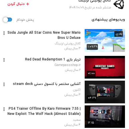
کانال یونیتی لرنینگ
دنبال کردن
منتشر شده در تاریخ ۱۴۰۴/۱۰/۰۹
ویدیوهای پیشنهادی
پخش خودکار
Soda Jungle All Star Coins New Super Mario
بعدی
Bros U Deluxe
کانال یونیتی لرنینگ
۱:۰۹:۳۹
۳ سال پیش
تریلر بازی Red Dead Redemption 1
Gamepassshop.ir
۲ سال پیش
۰۱:۰۰
آشنایی مختصر با کنسول دستی steam deck
اکنون
۳ سال پیش
۰۴:۲۹
PS4 Trainer Offline By Karo Firmware 7.55 |
New Exploit The Wolf Hack (Almost Stable)
| PS4 GoldHen
سعید
۱۲:۱۵
۴ سال پیش