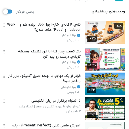
ویدیوهای پیشنهادی
پخش خودکار
تله‌ی ۴ گانه‌ی «کار»! چرا `Job` برنده شد و `Work`،
بعدی
`Labour` و `Post` حذف شدن؟
برنا اندیشان
۰۶:۲۵
۱ ماه پیش
یک تست، چهار تله! با این تکنیک، همیشه
گزینه‌ی درست رو پیدا کن
برنا اندیشان
۰۵:۳۷
۱ ماه پیش
فراتر از یک مهاجر؛ با لهجه اصیل آنتیگوا، بازار کار
را فتح کنید!
برنا اندیشان
۱۰:۲۳
۱ ماه پیش
5 اشتباه پرتکرار در زبان انگلیسی
آموزش زبان با مهدی گلشنی از صفر | استاد هاب
۲ ماه پیش
۰۳:۵۱
آموزش ماضی نقلی (Present Perfect) - پایه