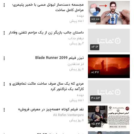
مجسمه دست‌ساز لیونل مسی با خمیر پلیمری؛
مراحل کامل ساخت
دونده
۰۸:۰۰
۱ ماه پیش
داستان جالب بازیگر زن از یک مزاحم تلفنی وفادار
درهم جذاب
۲ روز پیش
۰۲:۱۲
تیزر فیلم Blade Runner 2099
لنز منتقدین
۱۱ روز پیش
۰۱:۴۷
مردی که یک سال صرف ساخت ماکت تمام‌فلزی و
کارآمد یک تراکتور کرد
دونده
۴۰:۵۴
۱ ماه پیش
نقد فیلم کوتاه «همه‌چیز در معرض فروش»
Ali Rafiei Vardanjani
۱۱ روز پیش
۰۵:۴۴