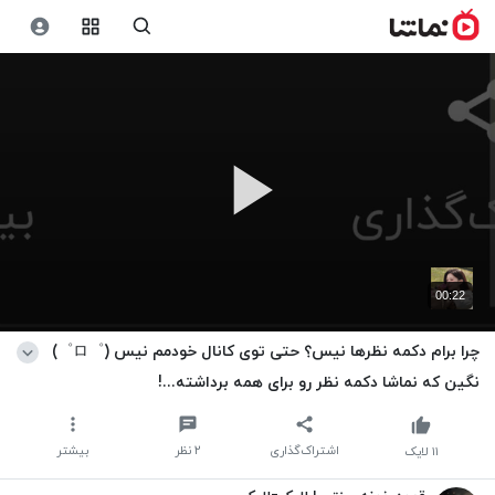
00:22
چرا برام دکمه نظرها نیس؟ حتی توی کانال خودمم نیس (゜ロ゜)
نگین که نماشا دکمه نظر رو برای همه برداشته...!
اشتراک‌گذاری
۲
نظر
بیشتر
۱۱
لایک