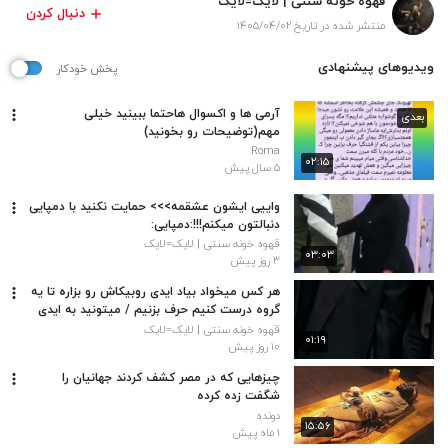
قهوه خونه سنتی | لایک=لایک
دنبال کردن
منتشر شده در تاریخ ۱۴۰۵/۰۴/۰۲
ویدیوهای پیشنهادی
پخش خودکار
آرمی ها و اکسوال هاحتما ببینید خیلی
بعدی
مهم(توضیحات رو بخونید)
Roma
۰۲:۱۵
۵ سال پیش
واییی ایشون عشقمه>>> حمایت نکنید با دمپایی
دنبالتون میکنم!!!:دمپایی:
قهوه خونه سنتی | لایک=لایک
۰۳:۰۳
۳ روز پیش
هر کس میخواد بیاد ایدی روبیکاش رو بزاره تا یه
گروه درست کنیم حرف بزنیم / میتونید به ایدی
روبیکام پیام بدین کپ
قهوه خونه سنتی | لایک=لایک
۰۱:۱۹
۱۰ روز پیش
چیزهایی که در مصر کشف کردند جهانیان را
شگفت زده کرده
دونده
۱۵:۵۶
۱ ماه پیش