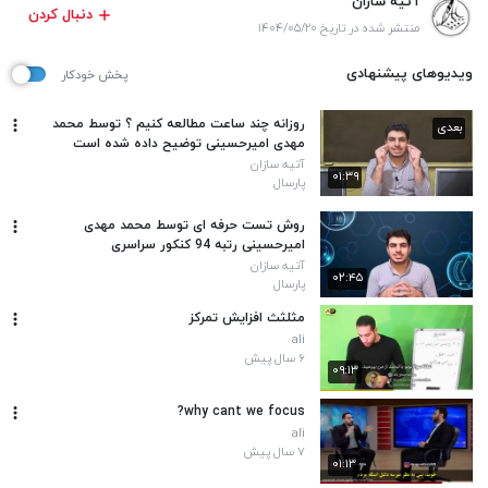
آتیه سازان
دنبال کردن
منتشر شده در تاریخ ۱۴۰۴/۰۵/۲۰
ویدیوهای پیشنهادی
پخش خودکار
روزانه چند ساعت مطالعه کنیم ؟ توسط محمد
بعدی
مهدی امیرحسینی توضیح داده شده است
آتیه سازان
۰۱:۳۹
پارسال
روش تست حرفه ای توسط محمد مهدی
امیرحسینی رتبه 94 کنکور سراسری
آتیه سازان
۰۲:۴۵
پارسال
مثلثث افزایش تمرکز
ali
۶ سال پیش
۰۹:۱۳
why cant we focus?
ali
۷ سال پیش
۰۱:۱۳