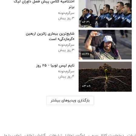
اختتامیه کلاس پیش فصل داوران لیگ
برتر
سرگرم‌خونه
۳ روز پیش
۰۲:۳۱
شایع‌ترین بیماری زائرین اربعین
«گرمازدگی» است
سرگرم‌خونه
۳ روز پیش
۰۱:۲۶
تایم لپس لوبیا - ۲۵ روز
سرگرم‌خونه
۴ روز پیش
۰۳:۰۹
بارگذاری ویدیوهای بیشتر
ررات
درخواست کانال رسمی
لوگوی نماشا
تبلیغات
گزارش تخلف
تماس با ما