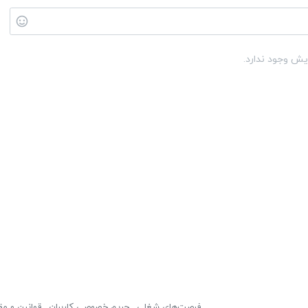
یش وجود ندارد.
فرصت‌های شغلی
حریم خصوصی کاربران
قوانین و مق