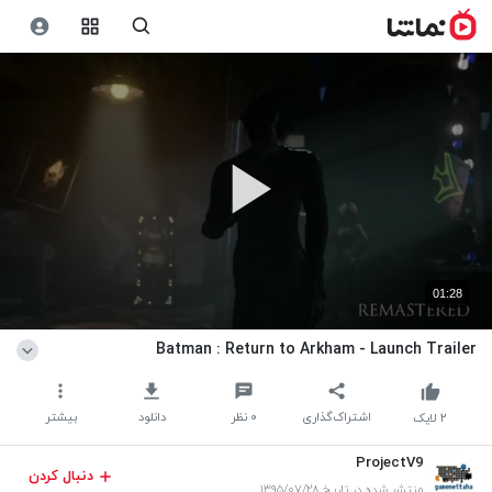
01:28
Batman : Return to Arkham - Launch Trailer
اشتراک‌گذاری
۰
نظر
دانلود
بیشتر
۲
لایک
ProjectV9
دنبال کردن
منتشر شده در تاریخ ۱۳۹۵/۰۷/۲۸