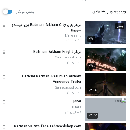
ویدیوهای پیشنهادی
پخش خودکار
تریلر بازی Batman: Arkham City برای نینتندو
بعدی
سوییچ
Nintenland
۰۲:۱۱
۲۲ روز پیش
تریلر Batman: Arkham Knight
Gamepassshop.ir
۲ سال پیش
۰۲:۱۶
Official Batman: Return to Arkham
Announce Trailer
Gamepassshop.ir
۰۲:۰۴
۲ سال پیش
joker
Dlfars
۵ سال پیش
۰۲:۳۷
Batman vs two face tehrancdshop.com