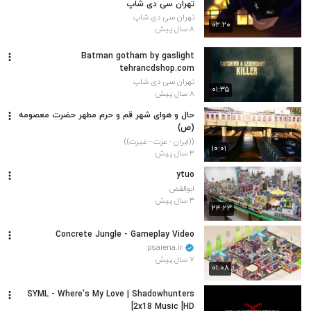
تهران سی دی شاپ
تهران سی دی شاپ
۰۲:۲۰
۸ سال پیش
Batman gotham by gaslight
tehrancdshop.com
تهران سی دی شاپ
۰۱:۳۵
۸ سال پیش
حال و هوای شهر قم و حرم مطهر حضرت معصومه
(ص)
((ایران - عزت - غیرت))
۱۰:۰۱
۳ سال پیش
ytuo
ابوالفض
۳ سال پیش
۲۴:۲۳
Concrete Jungle - Gameplay Video
psarena.ir
۷ سال پیش
۰۱:۰۸
SYML - Where's My Love | Shadowhunters
2x18 Music [HD]