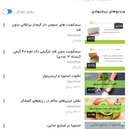
ویدیوهای پیشنهادی
پخش خودکار
بیسکویت های سبوس دار کرمدار پرتقالی بدون
بعدی
قند
belowfood
۰۱:۲۱
پارسال
بیسکویت بدون قند نارگیلی تک نفره ۴۰ گرمی
(بسته ۱۲ عددی)
belowfood
۰۱:۲۵
پارسال
تفاوت استویا و اریتریتول
belowfood
۱۰ ماه پیش
۰۱:۰۹
نقش چربی‌های سالم در رژیم‌های کم‌شکر
belowfood
۱۰ ماه پیش
۰۱:۰۵
استویا در صنایع غذایی