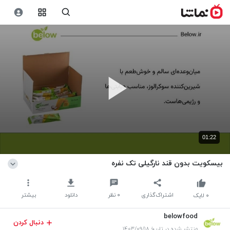
01:22
بیسکویت بدون قند نارگیلی تک نفره
اشتراک‌گذاری
۰
نظر
دانلود
بیشتر
۰
لایک
belowfood
دنبال کردن
منتشر شده در تاریخ ۱۴۰۳/۰۹/۱۸