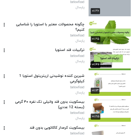
belowfood
پارسال
۰۱:۲۶
چگونه محصولات معتبر با استویا را شناسایی
کنیم؟
belowfood
۰۱:۲۵
پارسال
ترکیبات قند استویا
belowfood
پارسال
۰۱:۴۶
شیرین کننده نوشیدنی اریتریتول استویا 1
کیلوگرمی
belowfood
۰۱:۱۳
پارسال
بیسکویت بدون قند وانیلی تک نفره ۴۰ گرمی
(بسته 12 عددی)
belowfood
۰۱:۲۵
پارسال
بیسکویت کرمدار کاکائویی بدون قند
belowfood