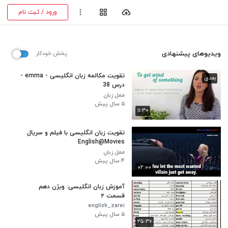
ورود / ثبت نام
ویدیوهای پیشنهادی
پخش خودکار
تقویت مکالمه زبان انگلیسی - emma -
بعدی
درس 38
ممل زبان
۵ سال پیش
۱۱:۳۰
تقویت زبان انگلیسی با فیلم و سریال
English@Movies
ممل زبان
۴ سال پیش
۰۲:۰۰
آموزش زبان انگلیسی: ویژن دهم
قسمت ۲
english_zarei
۵ سال پیش
۲۵:۳۶