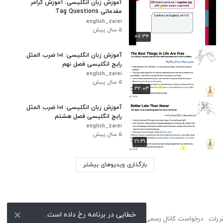
آموزش زبان انگلیسی: آموزش گرامر
مقدماتی Tag Questions
english_zarei
۵ سال پیش
۰۷:۳۴
آموزش زبان انگلیسی: ۱۰۱ ضرب المثل
رایج انگلیسی فصل نهم
english_zarei
۵ سال پیش
۳۲:۰۳
آموزش زبان انگلیسی: ۱۰۱ ضرب المثل
رایج انگلیسی فصل هشتم
english_zarei
۵ سال پیش
۲۱:۳۱
بارگذاری ویدیوهای بیشتر
خطایی در برنامه رخ داده است.
ررات
درخواست کانال رسمی
لوگوی نماشا
تبلیغات
گزارش تخلف
تماس با ما