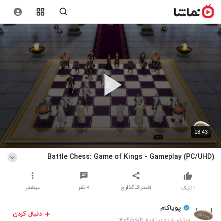
18:43
Battle Chess: Game of Kings - Gameplay (PC/UHD)
اشتراک‌گذاری
۰
نظر
بیشتر
۱
لایک
پویاکام
دنبال کردن
منتشر شده در تاریخ ۱۴۰۴/۰۵/۲۱