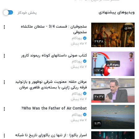
ویدیوهای پیشنهادی
پخش خودکار
سلجوقیان : قسمت 3/4 - سلطان ملکشاه
بعدی
سلجوقی
پویاکام
۲۹:۳۸
۷ ماه پیش
کتاب صوتی داستانهای کوتاه ریموند کارور
پویاکام
۷ ماه پیش
۱:۱۷:۰۱
عرفان حلقه: معنویت شرقیِ نوظهور و بازتولید
فرقه ریکی ژاپنی با بسته‌بندی ظاهریِ عرفان
اسلامی!
پویاکام
۲۰:۳۷
۷ ماه پیش
Who Was the Father of Air Combat?
پویاکام
۷ ماه پیش
۱۱:۳۱
اسرار یاکوزا : از تنها زن یاکوزای تاریخ تا شبکه