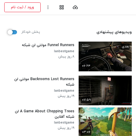
ورود / ثبت نام
ویدیوهای پیشنهادی
پخش خودکار
Funnel Runners مولتی لن شبکه
بعدی
lanbestgame
۸ روز پیش
۰۶:۲۴
Backrooms Lost Runners مولتی لن
شبکه
lanbestgame
۱۹ روز پیش
۰۷:۵۹
A Game About Chopping Trees لن
شبکه آفلاین
lanbestgame
۱۹ روز پیش
۰۳:۰۶