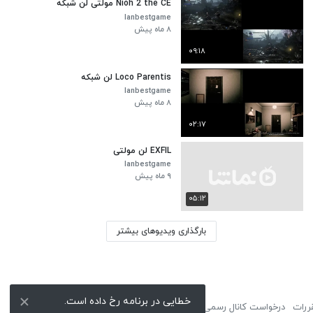
Nioh 2 the CE مولتی لن شبکه
lanbestgame
۸ ماه پیش
۰۹:۱۸
Loco Parentis لن شبکه
lanbestgame
۸ ماه پیش
۰۲:۱۷
EXFIL لن مولتی
lanbestgame
۹ ماه پیش
۰۵:۱۲
بارگذاری ویدیوهای بیشتر
خطایی در برنامه رخ داده است.
ررات
درخواست کانال رسمی
لوگوی نماشا
تبلیغات
گزارش تخلف
تماس با ما