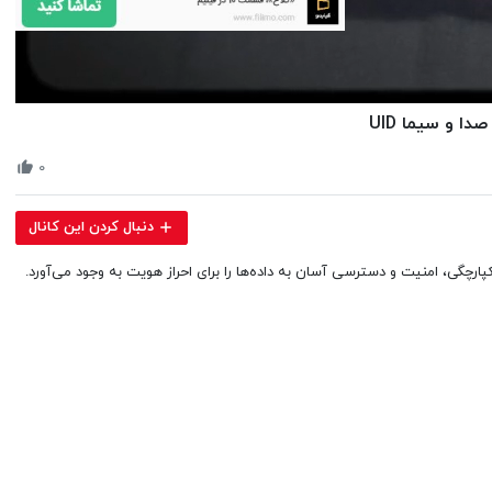
Volume
 و سیما UID
90%
۰
دنبال کردن این کانال