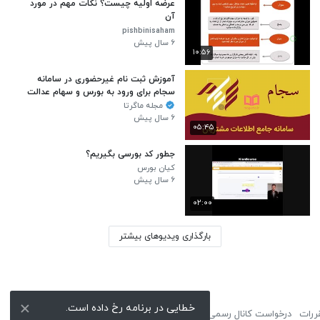
عرضه اولیه چیست؟ نکات مهم در مورد
آن
pishbinisaham
۶ سال پیش
۱۰:۵۶
آموزش ثبت نام غیرحضوری در سامانه
سجام برای ورود به بورس و سهام عدالت
مجله ماگرتا
۶ سال پیش
۰۵:۴۵
جطور کد بورسی بگیریم؟
کیان بورس
۶ سال پیش
۰۲:۰۰
بارگذاری ویدیوهای بیشتر
خطایی در برنامه رخ داده است.
ررات
درخواست کانال رسمی
لوگوی نماشا
تبلیغات
گزارش تخلف
تماس با ما