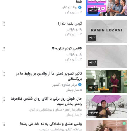
شما
برنا اندیشان
۰۳:۱۴
۳ سال پیش
گردن بقیه ننداز!
رامین لوزانی
۳ سال پیش
۰۱:۱۲
⛔️نمی تونم نداریم⛔️
رامین لوزانی
۳ سال پیش
۰۱:۰۸
تاثیر تصویر ذهنی ما از والدین بر روابط ما در
بزرگسالی
مرکز مشاوره اکسیر
۰۲:۰۳
۵ سال پیش
حال خوش روز برفی با آقای روان شناس غلامرضا
رامفر بخش سوم
غلامرضا رامفر - مشاور و روانشناس در کرج
۰۳:۳۳
۶ سال پیش
وقتی عشق و دلدادگی به ته خط می رسه!
سامانه آنلاین روانشناسی مشوِرَپ