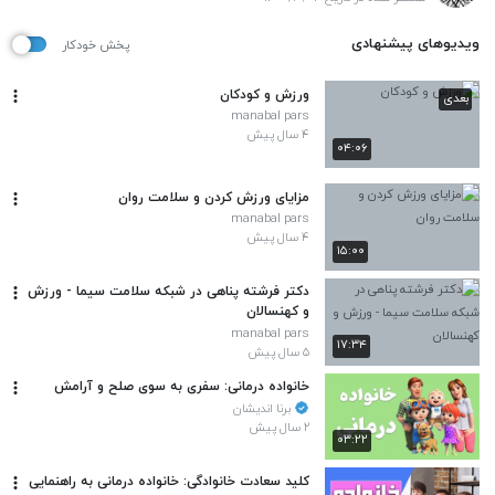
ویدیوهای پیشنهادی
پخش خودکار
ورزش و کودکان
بعدی
manabal pars
۴ سال پیش
۰۴:۰۶
مزایای ورزش کردن و سلامت روان
manabal pars
۴ سال پیش
۱۵:۰۰
دکتر فرشته پناهی در شبکه سلامت سیما - ورزش
و کهنسالان
manabal pars
۱۷:۳۴
۵ سال پیش
خانواده درمانی: سفری به سوی صلح و آرامش
برنا اندیشان
۲ سال پیش
۰۳:۲۲
کلید سعادت خانوادگی: خانواده درمانی به راهنمایی