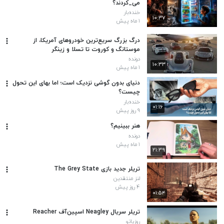
می_کردند؟
خنده‌بار
۱۰:۳۷
۱ ماه پیش
درگ بزرگ سریع‌ترین خودروهای آمریکا، از
موستانگ و کوروت تا تسلا و زینگر
دونده
۱۰:۳۳
۱ ماه پیش
دنیای بدون گوشی نزدیک است؛ اما بهای این تحول
چیست؟
خنده‌بار
۰۱:۱۶
۹ روز پیش
هنر ببینیم؟
دونده
۱ ماه پیش
۲۱:۳۹
تریلر جدید بازی The Grey State
لنز منتقدین
۴ روز پیش
۰۱:۵۴
تریلر سریال Neagley اسپین‌آف Reacher
روزیاتو