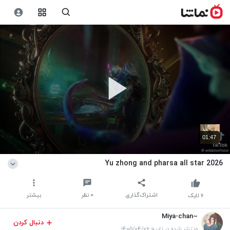
01:47
Yu zhong and pharsa all star 2026
اشتراک‌گذاری
۰
نظر
بیشتر
۶
لایک
~Miya-chan
دنبال کردن
منتشر شده در تاریخ ۱۴۰۵/۰۴/۰۶