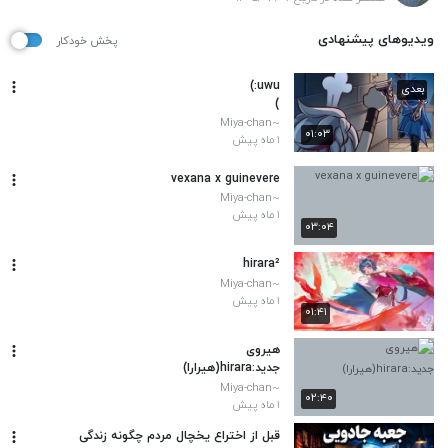
ویدیوهای پیشنهادی
پخش خودکار
uwu:)
بعدی
)
~Miya-chan
۰۱:۰۳
۱ ماه پیش
vexana x guinevere
~Miya-chan
۱ ماه پیش
۰۳:۰۴
hirara²
~Miya-chan
۱ ماه پیش
۰۱:۴۱
هیروی
جدید:hirara(هیرارا)
~Miya-chan
۰۲:۴۰
۱ ماه پیش
قبل از اختراع یخچال مردم چگونه زندگی