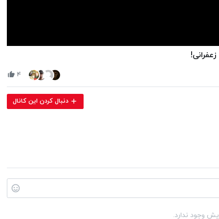
Volume
عفرانی!
90%
۴
دنبال کردن این کانال
یش وجود ندارد.