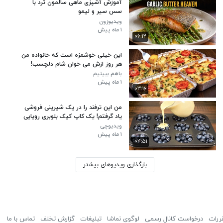
آموزش آشپزی ماهی سالمون ترد با
سس سیر و لیمو
ویدیوزون
۱ ماه پیش
۰۶:۱۲
این خیلی خوشمزه است که خانواده من
هر روز ازش می خوان شام دلچسب!
باهم ببینیم
۱ ماه پیش
۰۳:۱۶
من این ترفند را در یک شیرینی فروشی
یاد گرفتم! یک کاپ کیک بلوبری رویایی
در ۴ دقیقه!
ویدیوچی
۱ ماه پیش
۰۴:۵۱
بارگذاری ویدیوهای بیشتر
ررات
درخواست کانال رسمی
لوگوی نماشا
تبلیغات
گزارش تخلف
تماس با ما