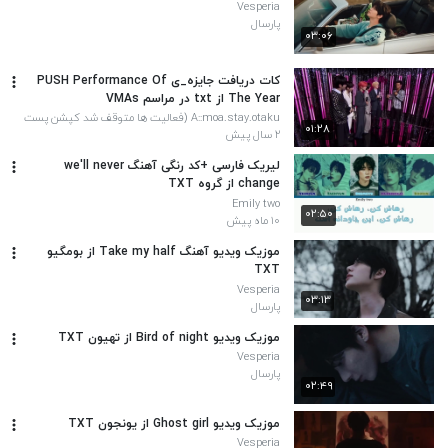
Vesperia
پارسال
۰۳:۰۶
کات دریافت جایزه_ی PUSH Performance Of
The Year از txt در مراسم VMAs
A::moa.stay.otaku (فعالیت ها متوقف شد کپشن پست
۰۱:۲۸
آخر چک بشه^^)
۲ سال پیش
لیریک فارسی +کد رنگی آهنگ we'll never
change از گروه TXT
Emily two
۰۲:۵۰
۱۰ ماه پیش
موزیک ویدیو آهنگ Take my half از بومگیو
TXT
Vesperia
۰۳:۱۳
پارسال
موزیک ویدیو Bird of night از تهیون TXT
Vesperia
پارسال
۰۲:۴۹
موزیک ویدیو Ghost girl از یونجون TXT
Vesperia