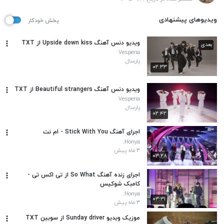
ویدیوهای پیشنهادی
پخش خودکار
ویدیو دنس آهنگ Upside down kiss از TXT
بعدی
Vesperia
پارسال
۰۲:۳۳
ویدیو دنس آهنگ Beautiful strangers از TXT
Vesperia
پارسال
۰۲:۴۲
اجرای آهنگ Stick With You - ام نت
Honya.
۳ ماه پیش
۰۳:۲۸
اجرای زنده آهنگ So What از تی اکس تی -
کامبک شوکیس
Honya.
۰۳:۳۱
۳ ماه پیش
موزیک ویدیو Sunday driver از سوبین TXT