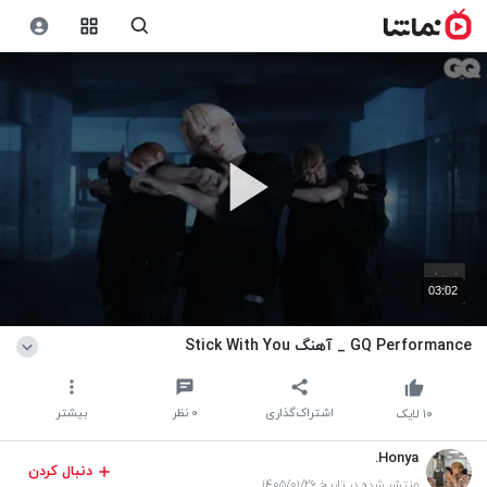
03:02
GQ Performance _ آهنگ Stick With You
اشتراک‌گذاری
۰
نظر
بیشتر
۱۰
لایک
Honya.
دنبال کردن
منتشر شده در تاریخ ۱۴۰۵/۰۱/۲۶