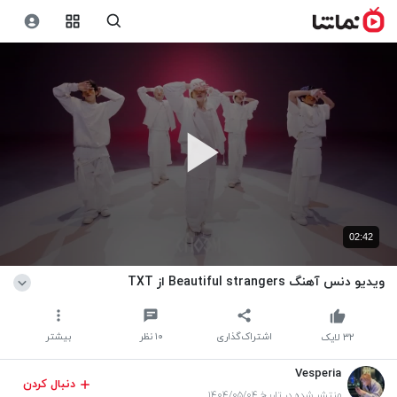
02:42
ویدیو دنس آهنگ Beautiful strangers از TXT
اشتراک‌گذاری
۱۰
نظر
بیشتر
۳۲
لایک
Vesperia
دنبال کردن
منتشر شده در تاریخ ۱۴۰۴/۰۵/۰۴