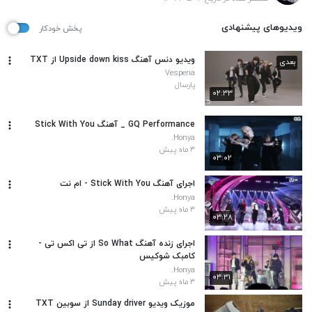
ویدیوهای پیشنهادی
پخش خودکار
ویدیو دنس آهنگ Upside down kiss از TXT
بعدی
Vesperia
پارسال
۰۲:۳۳
GQ Performance _ آهنگ Stick With You
Honya.
۳ ماه پیش
۰۳:۰۲
اجرای آهنگ Stick With You - ام نت
Honya.
۳ ماه پیش
۰۳:۲۸
اجرای زنده آهنگ So What از تی اکس تی -
کامبک شوکیس
Honya.
۰۳:۳۱
۳ ماه پیش
موزیک ویدیو Sunday driver از سوبین TXT