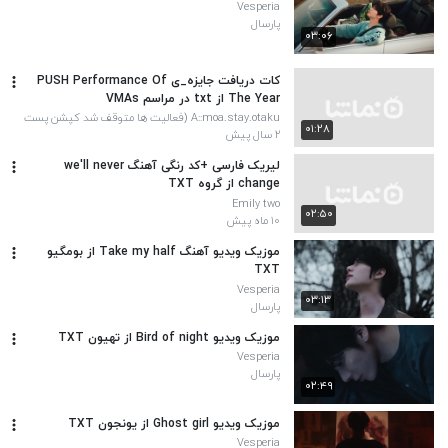
Vesperia
پارسال
۰۳:۰۶
کات دریافت جایزه_ی PUSH Performance Of
The Year از txt در مراسم VMAs
A::moa.stay.otaku (فعالیت ها متوقف شد کپشن پست
۰۱:۲۸
آخر چک بشه^^)
۲ سال پیش
لیریک فارسی +کد رنگی آهنگ we'll never
change از گروه TXT
Emily two
۰۲:۵۰
۱۰ ماه پیش
موزیک ویدیو آهنگ Take my half از بومگیو
TXT
Vesperia
۰۳:۱۳
پارسال
موزیک ویدیو Bird of night از تهیون TXT
Vesperia
پارسال
۰۲:۴۹
موزیک ویدیو Ghost girl از یونجون TXT
Vesperia