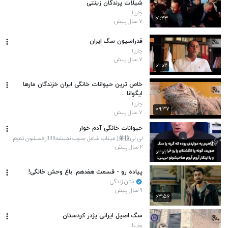
شیلات پرندگان زینتی
چارپا
۰۱:۲۳
۷ سال پیش
فدراسیون سگ ایران
چارپا
۷ سال پیش
۰۱:۰۲
خاص ترین حیوانات خانگی ایران خزندگان مارها
ایگوانا ...
چارپا
۰۹:۳۷
۷ سال پیش
حیوانات خانگی آدم خوار
لی لی莱拉( میناب شامل جنوب نمیشه!!!!!!رقصشون تموم
شده یاد جنوب افتادن)
۲ سال پیش
۰۱:۰۱
پیاده رو - قسمت هفدهم: باغ وحش خانگی!
متن زندگی
۹ سال پیش
۰۳:۵۶
سگ اصیل ایرانی پژدر کردستان
چارپا