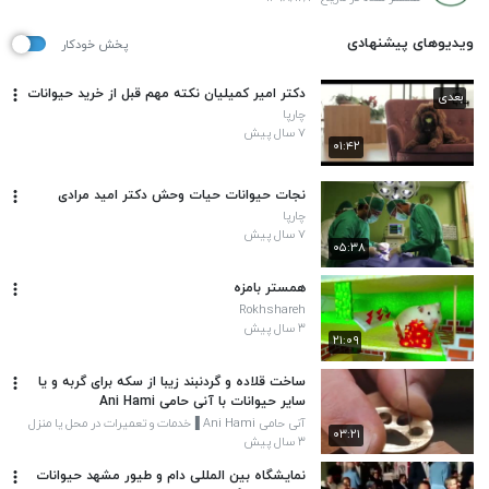
ویدیوهای پیشنهادی
پخش خودکار
دکتر امیر کمیلیان نکته مهم قبل از خرید حیوانات
بعدی
چارپا
۷ سال پیش
۰۱:۴۲
نجات حیوانات حیات وحش دکتر امید مرادی
چارپا
۷ سال پیش
۰۵:۳۸
همستر بامزه
Rokhshareh
۳ سال پیش
۲۱:۰۹
ساخت قلاده و گردنبند زیبا از سکه برای گربه و یا
سایر حیوانات با آنی حامی Ani Hami
آنی حامی Ani Hami ▐خدمات و تعمیرات در محل یا منزل
۰۳:۲۱
۳ سال پیش
نمایشگاه بین المللی دام و طیور مشهد حیوانات