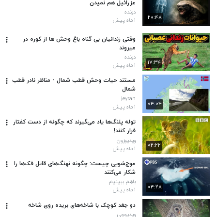
عزرائیل هم نمیدن
دونده
۲۰:۴۸
۱ ماه پیش
وقتی زندانیان بی گناه باغ وحش ها از کوره در
میروند
دونده
۱۷:۳۴
۱ ماه پیش
مستند حیات وحش قطب شمال - مناظر نادر قطب
شمال
jeyran
۰۴:۰۴
۱ ماه پیش
توله پلنگ‌ها یاد می‌گیرند که چگونه از دست کفتار
فرار کنند!
ویدیوزون
۰۲:۲۲
۱ ماه پیش
موج‌شویی چیست: چگونه نهنگ‌های قاتل فک‌ها را
شکار می‌کنند
باهم ببینیم
۰۴:۲۸
۱ ماه پیش
دو جغد کوچک با شاخه‌های بریده روی شاخه
ویدیوچی