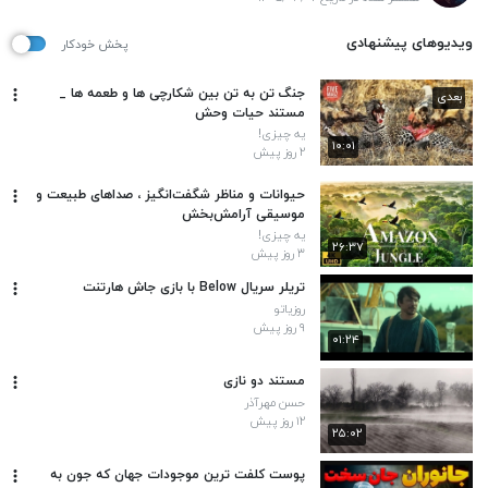
ویدیوهای پیشنهادی
پخش خودکار
جنگ تن به تن بین شکارچی ها و طعمه ها _
بعدی
مستند حیات وحش
یه چیزی!
۱۰:۰۱
۲ روز پیش
حیوانات و مناظر شگفت‌انگیز ، صداهای طبیعت و
موسیقی آرامش‌بخش
یه چیزی!
۲۶:۳۷
۳ روز پیش
تریلر سریال Below با بازی جاش هارتنت
روزیاتو
۹ روز پیش
۰۱:۲۴
مستند دو نازی
حسن مهرآذر
۱۲ روز پیش
۲۵:۰۲
پوست کلفت ترین موجودات جهان که جون به