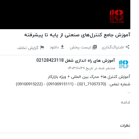
آموزش جامع کنترل‌های صنعتی از پایه تا پیشرفته
لیست پخش
اشتراک‌گذاری
دانلود
گزارش تخلف
آموزش های راه اندازی شغل 02128423118
منتشر شده در تاریخ ۱۴۰۳/۱۰/۲۹
آموزش کنترل ها+ مدرک بین المللی + ویژه بازارکار
شماره تماس : (71057370_021) - (09100915111) - (09100915222)
...
ادامه
نظرات