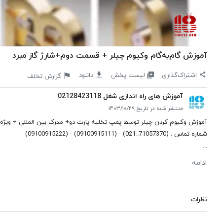
آموزش گام‌به‌گام وکیوم چیلر + قسمت دوم+شارژ گاز مبرد
لیست پخش
اشتراک‌گذاری
دانلود
گزارش تخلف
آموزش های راه اندازی شغل 02128423118
منتشر شده در تاریخ ۱۴۰۳/۱۰/۲۹
آموزش وکیوم کردن چیلر توسط پمپ تخلیه پارت دو+ مدرک بین المللی + ویژه با
شماره تماس : (71057370_021) - (09100915111) - (09100915222)
...
ادامه
نظرات