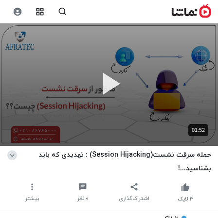
01:52
حمله سرقت نشست(Session Hijacking) : تهدیدی که باید
بشناسید...!
اشتراک‌گذاری
۰
نظر
بیشتر
۳
لایک