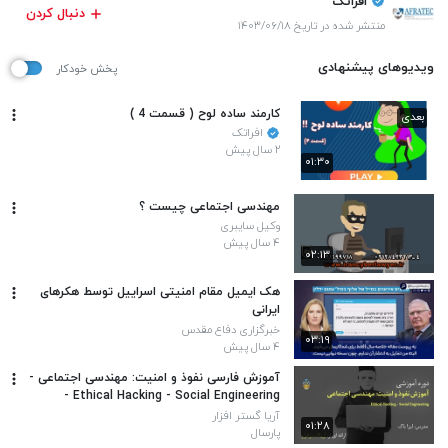
افراتک
دنبال کردن
منتشر شده در تاریخ ۱۴۰۳/۰۶/۱۸
ویدیوهای پیشنهادی
پخش خودکار
کارمند ساده لوح ( قسمت 4 )
بعدی
افراتک
۲ سال پیش
۰۱:۳۰
مهندسی اجتماعی چیست ؟
وکیل سایبری
۴ سال پیش
۰۲:۱۳
هک ایمیل مقام امنیتی اسراییل توسط هکرهای
ایرانی
خبرگزاری دفاع مقدس
۰۳:۱۹
۴ سال پیش
آموزش فارسی نفوذ و امنیت: مهندسی اجتماعی -
Ethical Hacking - Social Engineering -
آریاگستر
آریا گستر افزار
۰۱:۲۸
پارسال