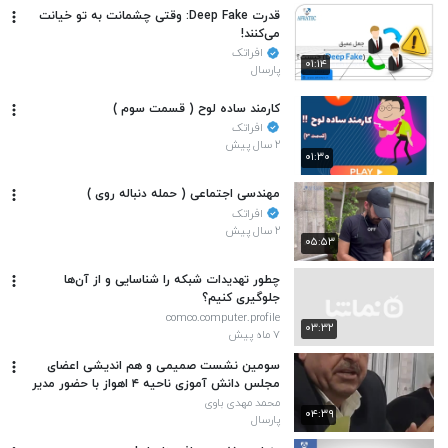
قدرت Deep Fake: وقتی چشمانت به تو خیانت
می‌کنند!
افراتک
۰۱:۱۴
پارسال
کارمند ساده لوح ( قسمت سوم )
افراتک
۲ سال پیش
۰۱:۳۰
مهندسی اجتماعی ( حمله دنباله روی )
افراتک
۲ سال پیش
۰۵:۵۳
چطور تهدیدات شبکه را شناسایی و از آن‌ها
جلوگیری کنیم؟
comco.computer.profile
۰۳:۳۲
۷ ماه پیش
سومین نشست صمیمی و هم اندیشی اعضای
مجلس دانش آموزی ناحیه ۴ اهواز با حضور مدیر
و معاونین آموزش و پرورش ناحیه ۴ اهواز
محمد مهدی باوی
۰۴:۳۹
پارسال