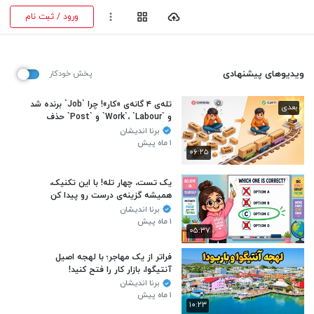
ورود / ثبت نام
ویدیوهای پیشنهادی
پخش خودکار
تله‌ی ۴ گانه‌ی «کار»! چرا `Job` برنده شد
بعدی
و `Work`، `Labour` و `Post` حذف
شدن؟
برنا اندیشان
۱ ماه پیش
۰۶:۲۵
یک تست، چهار تله! با این تکنیک،
همیشه گزینه‌ی درست رو پیدا کن
برنا اندیشان
۱ ماه پیش
۰۵:۳۷
فراتر از یک مهاجر؛ با لهجه اصیل
آنتیگوا، بازار کار را فتح کنید!
برنا اندیشان
۱ ماه پیش
۱۰:۲۳