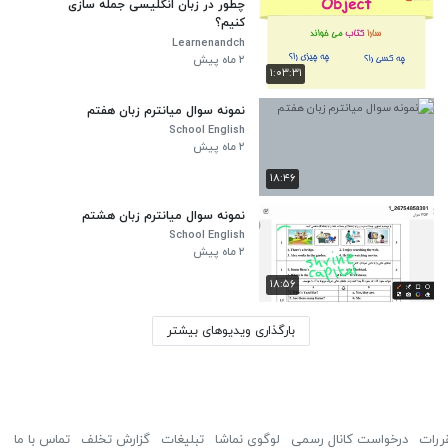
چطور در زبان انگلیسی جمله سازی
کنیم؟
Learnenandch
۲ ماه پیش
۱:۰۳:۳۱
نمونه سوال میانترم زبان هفتم
School English
۲ ماه پیش
۱۸:۴۶
نمونه سوال میانترم زبان هشتم
School English
۲ ماه پیش
۱۸:۵۶
بارگذاری ویدیوهای بیشتر
ررات
درخواست کانال رسمی
لوگوی نماشا
تبلیغات
گزارش تخلف
تماس با ما