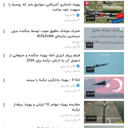
پهپاد انتحاری آمریکایی سوئیچ بلید که روسیه را
مبهوت خود ساخت
کالاسودا
۱۰:۲۴
۴ سال پیش
شلیک موشک مافوق صوت توسط جنگنده بدون
سرنشین ترکیه‌ای KIZILELMA
روزیاتو
۰۱:۱۱
۲۵ روز پیش
فیلم پرواز کیزیل الما؛ پهپاد جنگنده و خبرهایی از
تحویل آن به ارتش ترکیه برای 2026
گانز مانیتور
۰۱:۳۱
۱۰ ماه پیش
انکا-3 ؛ پهپاد رادارگریز ترکیه را ببینید
گانز مانیتور
۲ سال پیش
۰۱:۰۹
مقایسه پهپاد مهاجر 10 ایرانی و پهپاد بیرقدار
ترکیه
آتش به اختیار
۰۷:۴۷
۲ سال پیش