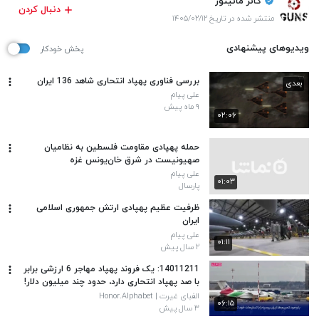
گانز مانیتور
دنبال کردن
منتشر شده در تاریخ ۱۴۰۵/۰۲/۱۲
ویدیوهای پیشنهادی
پخش خودکار
بررسی فناوری پهپاد انتحاری شاهد 136 ایران
بعدی
علی پیام
۹ ماه پیش
۰۲:۰۶
حمله پهپادی مقاومت فلسطین به نظامیان
صهیونیست در شرق خان‌یونس غزه
علی پیام
۰۱:۰۳
پارسال
ظرفیت عظیم پهپادی ارتش جمهوری اسلامی
ایران
علی پیام
۰۱:۱۱
۲ سال پیش
14011211: یک فروند پهپاد مهاجر 6 ارزشی برابر
با صد پهپاد انتحاری دارد، حدود چند میلیون دلار!
الفبای غیرت | Honor.Alphabet
۰۶:۱۵
۳ سال پیش