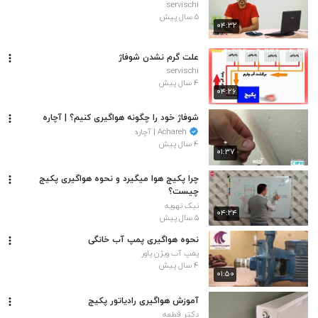
servischi
۵ سال پیش
۰۴:۳۲
علت گرم نشدن شوفاژ
servischi
۴ سال پیش
۰۴:۲۶
شوفاژ خود را چگونه هواگیری کنیم؟ | آچاره
Achareh | آچاره
۴ سال پیش
۰۱:۳۷
چرا پکیج هوا میگیرد و نحوه هواگیری پکیج
چیست؟
نیک تهویه
۰۴:۲۴
۵ سال پیش
نحوه هواگیری پمپ آب خانگی
پمپ آب ویژن پاور
۴ سال پیش
۰۱:۵۰
آموزش هواگیری رادیاتور پکیج
دکتر قطعه