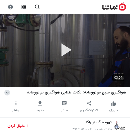
03:04
هواگیری منبع موتورخانه: نکات طلایی هواگیری موتورخانه
اشتراک‌گذاری
۰
نظر
دانلود
بیشتر
۰
لایک
تهویه گستر راگا
دنبال کردن
منتشر شده در تاریخ ۱۳۹۹/۱۲/۱۹