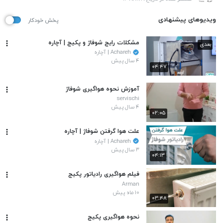
ویدیوهای پیشنهادی
پخش خودکار
مشکلات رایج شوفاژ و پکیج | آچاره
بعدی
Achareh | آچاره
۴ سال پیش
۰۴:۴۷
آموزش نحوه هواگیری شوفاژ
servischi
۴ سال پیش
۰۲:۰۵
علت هوا گرفتن شوفاژ | آچاره
Achareh | آچاره
۳ سال پیش
۰۴:۱۳
فیلم هواگیری رادیاتور پکیج
Arman
۱۰ ماه پیش
۰۳:۴۸
نحوه هواگیری پکیج