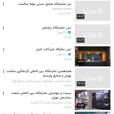
تیز نمایشگاه صنایع دستی غرفه منگشت
picman.studio
۱۱ ماه پیش
۰۱:۰۲
تیزر نمایشگاه ژیلداس
نیک هنر
پارسال
۰۱:۰۲
تیزر نمایگاه شیرآلات کیان
نیک هنر
پارسال
۰۱:۳۶
هجدهمین نمایشگاه بین المللی گردشگری سلامت
تهران و صنایع وابسته
سایت تخصصی عمل های زیبایی و لاغری مدیکال فور
۲۲:۰۶
توریست
پارسال
بیست و چهارمین نمایشگاه بین المللی صنعت
ساختمان تهران
شرکت سام یراق صنعت ( 3آ پلاس)
۰۱:۵۴
پارسال