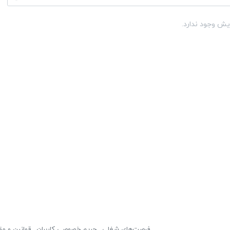
یش وجود ندارد.
فرصت‌های شغلی
حریم خصوصی کاربران
قوانین و مق