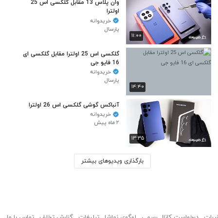
وان پلاس 13 مقابل گلکسی اس 25
اولترا
خریدوانه
پارسال
۱۱:۰۰
گلکسی اس 25 اولترا مقابل گلکسی ای
16 فایو جی
خریدوانه
پارسال
۱۴:۴۰
آنباکس گوشی گلکسی اس 26 اولترا
خریدوانه
۲ ماه پیش
۱۳:۳۵
بارگذاری ویدیوهای بیشتر
ررات
درخواست کانال رسمی
لوگوی نماشا
تبلیغات
گزارش تخلف
تماس با ما