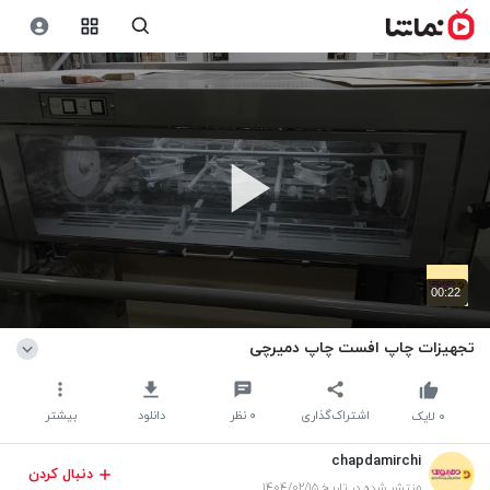
00:22
تجهیزات چاپ افست چاپ دمیرچی
اشتراک‌گذاری
۰
نظر
دانلود
بیشتر
۰
لایک
chapdamirchi
دنبال کردن
منتشر شده در تاریخ ۱۴۰۴/۰۲/۱۵