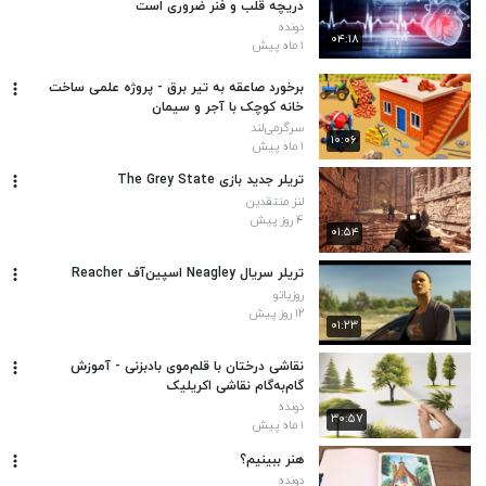
دریچه قلب و فنر ضروری است
دونده
۰۴:۱۸
۱ ماه پیش
برخورد صاعقه به تیر برق - پروژه علمی ساخت
خانه کوچک با آجر و سیمان
سرگرمی‌لند
۱۰:۰۶
۱ ماه پیش
تریلر جدید بازی The Grey State
لنز منتقدین
۴ روز پیش
۰۱:۵۴
تریلر سریال Neagley اسپین‌آف Reacher
روزیاتو
۱۲ روز پیش
۰۱:۲۳
نقاشی درختان با قلم‌موی بادبزنی - آموزش
گام‌به‌گام نقاشی اکریلیک
دونده
۳۰:۵۷
۱ ماه پیش
هنر ببینیم؟
دونده