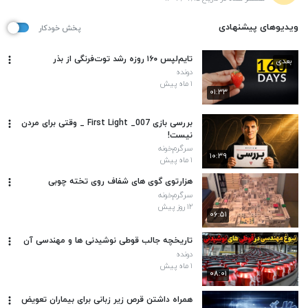
ویدیوهای پیشنهادی
پخش خودکار
تایم‌لپس ۱۶۰ روزه رشد توت‌فرنگی از بذر
بعدی
دونده
۱ ماه پیش
۰۱:۳۳
بررسی بازی 007_ First Light _ وقتی برای مردن
نیست!
سرگرم‌خونه
۱۰:۳۹
۱ ماه پیش
هزارتوی گوی های شفاف روی تخته چوبی
سرگرم‌خونه
۱۲ روز پیش
۰۶:۵۱
تاریخچه جالب قوطی نوشیدنی ها و مهندسی آن
دونده
۱ ماه پیش
۰۸:۰۱
همراه داشتن قرص زیر زبانی برای بیماران تعویض