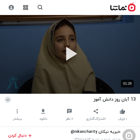
01:28
13 آبان روز دانش آموز
اشتراک‌گذاری
۰
نظر
دانلود
بیشتر
۱
لایک
خیریه نیکان nikancharity@
دنبال کردن
منتشر شده در تاریخ ۱۳۹۸/۰۸/۱۳