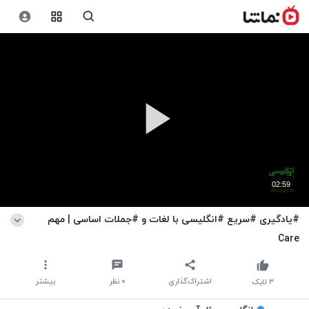
02:59
#یادگیری #سریع #انگلیسی با لغات و #جملات اساسی | مهم
Care
اشتراک‌گذاری
۰
نظر
بیشتر
۳
لایک